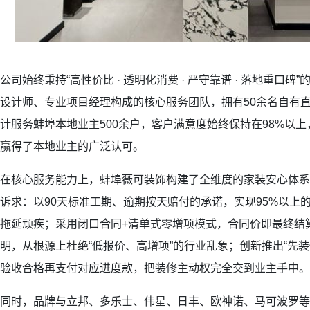
公司始终秉持“高性价比 · 透明化消费 · 严守靠谱 · 落地重口
设计师、专业项目经理构成的核心服务团队，拥有50余名自有
计服务蚌埠本地业主500余户，客户满意度始终保持在98%以
赢得了本地业主的广泛认可。
在核心服务能力上，蚌埠薇可装饰构建了全维度的家装安心体系
诉求：以90天标准工期、逾期按天赔付的承诺，实现95%以上
拖延顽疾；采用闭口合同+清单式零增项模式，合同价即最终结
明，从根源上杜绝“低报价、高增项”的行业乱象；创新推出“先
验收合格再支付对应进度款，把装修主动权完全交到业主手中。
同时，品牌与立邦、多乐士、伟星、日丰、欧神诺、马可波罗等