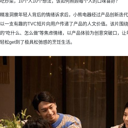
吃炒菜，10个人10个想法，该如何照顾每个人的口味喜好？
精准洞察年轻人背后的情绪诉求后，小熊电器经过产品创新迭代
以一支有趣的TVC短片向用户传递了产品的人文价值。该片围
的“吃什么、怎么做”等焦虑情绪，以产品体验为创意突破口，
轻松get到了极具松弛感的烹饪生活。