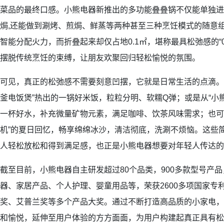
菜品的最终口感。小熊电器新推出的多功能叠叠锅不仅能单独进
焗,还能做到涮烤、煎焗、鲜蒸等两种甚至三种烹饪模式的随意
智能分配火力，而折叠起来却仅占地0.1㎡，堪称最具松弛感的“0
摆脱传统烹饪的束缚，让朋友欢聚回归轻松愉悦的氛围。
可见，真正的松弛感不需要刻意凹摆，它就是日常生活的点滴。
釜电饭煲”热出的一锅好米饭，粒粒分明、软糯Q弹；或是从“小
一杯好水，补充微量矿物元素，满足咖啡、饮茶风味需求；也可
机”的夏日回忆，畅享绵绵冰沙，清洁彻底，洗涮不烦恼。这些
人轻松放松和得到满足感，也正是小熊电器想要对年轻人传达的
截至目前，小熊电器自主研发超过80个品类，900多款型号产
器、家居产品、个人护理、婴童用品等，荣获2600多项国家专
奖、艾普兰奖等多个产品大奖。通过不断打造高品质的小家电，
和愉悦，延伸至用户体验的方方面面，为用户构建起真正具有松