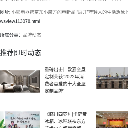
网址:
小熊电器携京东小魔方闪电新品,“展开”年轻人的生活想象
h
wsview113078.html
所属分类：
品牌动态
推荐即时动态
重磅出击▏欧嘉全屋
定制荣获“2022年消
费者喜爱的十大全屋
定制品牌”
《临川四梦》|卡萨帝
冰箱、冰吧联袂东方