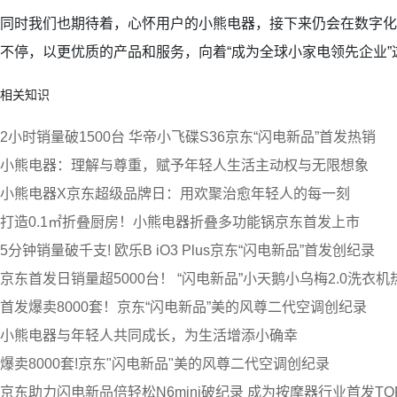
同时我们也期待着，心怀用户的小熊电器，接下来仍会在数字化
不停，以更优质的产品和服务，向着“成为全球小家电领先企业
相关知识
2小时销量破1500台 华帝小飞碟S36京东“闪电新品”首发热销
小熊电器：理解与尊重，赋予年轻人生活主动权与无限想象
小熊电器X京东超级品牌日：用欢聚治愈年轻人的每一刻
打造0.1㎡折叠厨房！小熊电器折叠多功能锅京东首发上市
5分钟销量破千支! 欧乐B iO3 Plus京东“闪电新品”首发创纪录
京东首发日销量超5000台！ “闪电新品”小天鹅小乌梅2.0洗衣机
首发爆卖8000套！京东“闪电新品”美的风尊二代空调创纪录
小熊电器与年轻人共同成长，为生活增添小确幸
爆卖8000套!京东"闪电新品"美的风尊二代空调创纪录
京东助力闪电新品倍轻松N6mini破纪录 成为按摩器行业首发TO