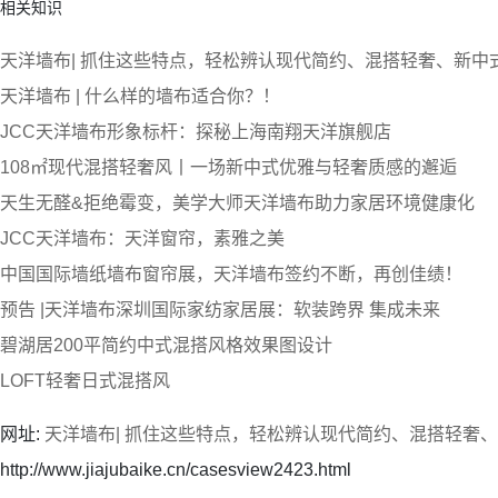
相关知识
天洋墙布| 抓住这些特点，轻松辨认现代简约、混搭轻奢、新中
天洋墙布 | 什么样的墙布适合你？！
JCC天洋墙布形象标杆：探秘上海南翔天洋旗舰店
108㎡现代混搭轻奢风丨一场新中式优雅与轻奢质感的邂逅
天生无醛&拒绝霉变，美学大师天洋墙布助力家居环境健康化
JCC天洋墙布：天洋窗帘，素雅之美
中国国际墙纸墙布窗帘展，天洋墙布签约不断，再创佳绩！
预告 |天洋墙布深圳国际家纺家居展：软装跨界 集成未来
碧湖居200平简约中式混搭风格效果图设计
LOFT轻奢日式混搭风
网址:
天洋墙布| 抓住这些特点，轻松辨认现代简约、混搭轻奢
http://www.jiajubaike.cn/casesview2423.html